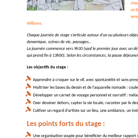
chaq
un l
sens
Williams.
Chaque journée de stage s’articule autour d’un ou plusieurs obje
dynamique, scènes de vie, paysages…
La journée commence vers 9h30 (sauf le premier jour avec un dém
qui prend fin à 13h00). Selon les circonstances, la pause déjeun
Les objectifs du stage :
Apprendre à croquer sur le vif, avec spontanéité et sans press
Maîtriser les bases du dessin et de l’aquarelle nomade : cou
Développer un carnet de voyage personnel et narratif : méla
Oser dessiner dehors, capter la vie locale, raconter par le des
Cultiver un regard d’artiste sur un lieu, une ambiance, un ins
Les points forts du stage :
Une organisation souple pour bénéficier du meilleur rapport q