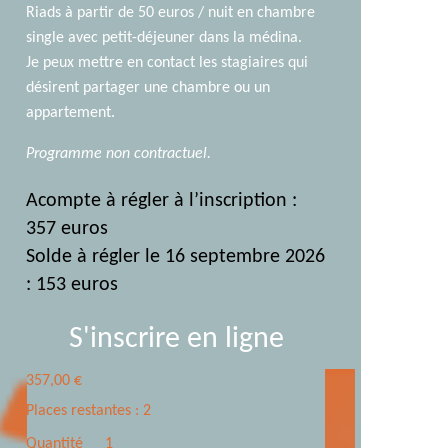
Riads à partir de 50 euros / nuit en chambre
single avec petit-déjeuner dans la médina.
Je peux mettre en contact les stagiaires qui
désirent partager une chambre ou un
appartement.
Programme non contractuel.
Acompte à régler à l’inscription :
357 euros
Solde à régler le 16 septembre 2026
: 153 euros
S'inscrire en ligne
357,00
€
Places restantes : 2
Quantité