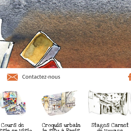
Contactez-nous
Cours de
Croquis urbain
Stages Carnet
ssin en visio
in situ à Paris
de voyage