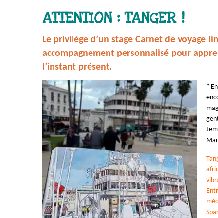
ATTENTION : TANGER !
Le privilège d’un stage Carnet de voyage li
accompagnement personnalisé pour apprendr
l’instant présent.
” En
enc
magn
gent
tem
Mari
Tang
afri
vibr
Entr
médi
Spar