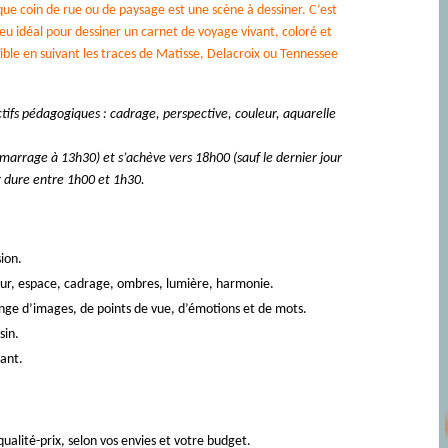
ue coin de rue ou de paysage est une scène à dessiner. C’est
ieu idéal pour dessiner un carnet de voyage vivant, coloré et
ible en suivant les traces de Matisse, Delacroix ou Tennessee
ctifs pédagogiques : cadrage, perspective, couleur, aquarelle
arrage à 13h30) et s’achève vers 18h00 (sauf le dernier jour
er dure entre 1h00 et 1h30.
ion.
leur, espace, cadrage, ombres, lumière, harmonie.
nge d’images, de points de vue, d’émotions et de mots.
sin.
tant.
ualité-prix, selon vos envies et votre budget.