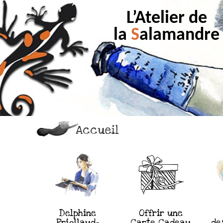
L’Atelier de
la
S
alamandre
Accueil
Delphine
Offrir une
Priollaud-
Carte Cadeau
de