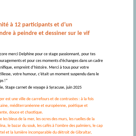
mité à 12 participants et d’un
e à peindre et dessiner sur le vif
core merci Delphine pour ce stage passionnant, pour tes
ouragements et pour ces moments d’échanges dans un cadre
ifique, empreint d’histoire. Merci à tous pour votre
illesse, votre humour, c’était un moment suspendu dans le
ps !”
e, Stage carnet de voyage à Syracuse, juin 2025
er est une ville de carrefours et de contrastes : à la fois
caine, méditerranéenne et européenne, poétique et
ante, douce et chaotique.
e les bleus de la mer, les ocres des murs, les ruelles de la
na, le bazar du souk, les cafés à l’ombre des palmiers, le cap
tel et la lumière incomparable du détroit de Gibraltar,