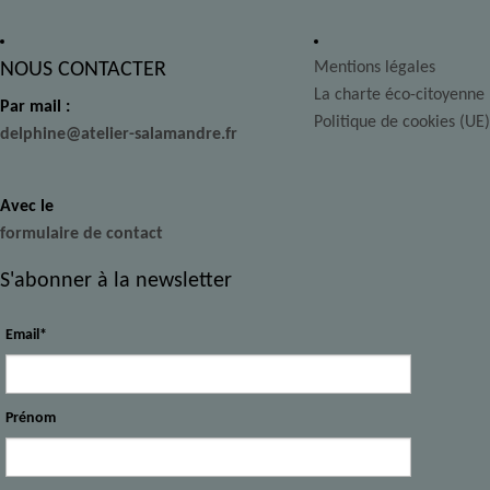
NOUS CONTACTER
Mentions légales
La charte éco-citoyenne
Par mail :
Politique de cookies (UE)
delphine@atelier-salamandre.fr
Avec le
formulaire de contact
S'abonner à la newsletter
Email*
Prénom