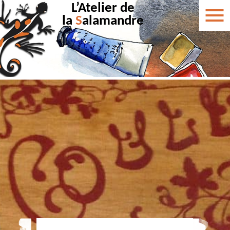
L’Atelier de
la
S
alamandre