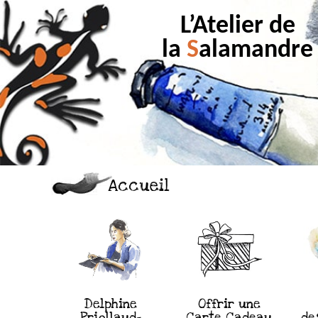
L’Atelier de
la
S
alamandre
Accueil
Delphine
Offrir une
Priollaud-
Carte Cadeau
de