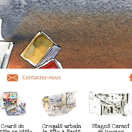
Contactez-nous
Cours de
Croquis urbain
Stages Carnet
ssin en visio
in situ à Paris
de voyage