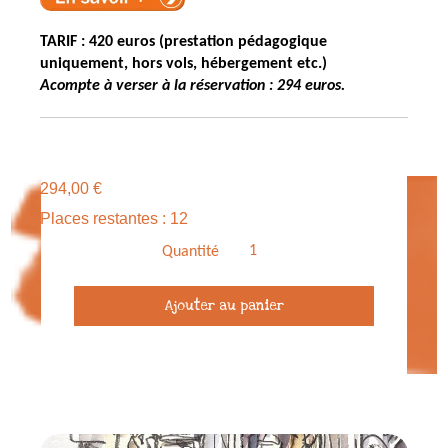
TARIF : 420 euros (prestation pédagogique
uniquement, hors vols, hébergement etc.)
Acompte à verser à la réservation : 294 euros.
294,00
€
Places restantes : 12
Quantité
quantité
Ajouter au panier
de
Acompte
Stage
Carnet
de
voyage