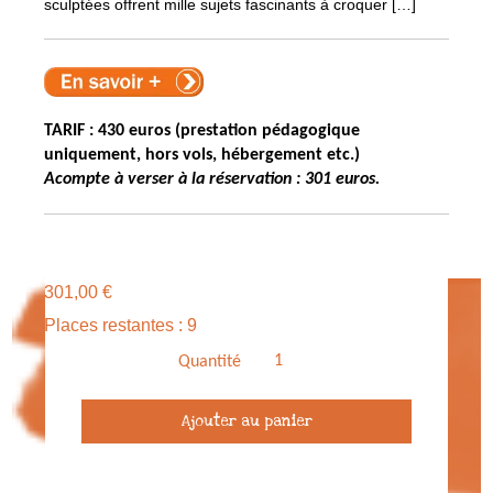
sculptées offrent mille sujets fascinants à croquer […]
TARIF : 430 euros (prestation pédagogique
uniquement, hors vols, hébergement etc.)
Acompte à verser à la réservation : 301 euros.
301,00
€
Places restantes : 9
Quantité
quantité
Ajouter au panier
de
Acompte
Stage