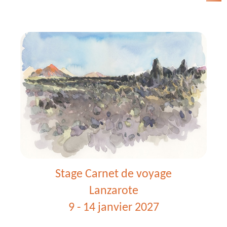
Carnet
de
voyage
-
Essaouira
Stage Carnet de voyage
Lanzarote
9 - 14 janvier 2027