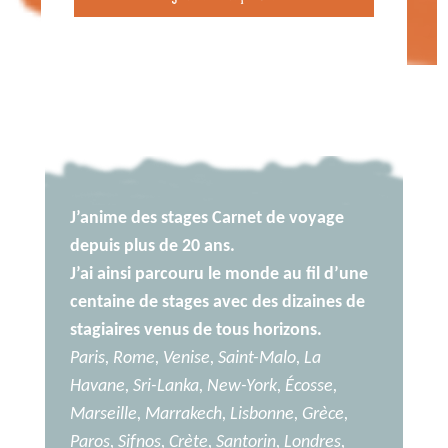
Acompte
Stage
Carnet
de
voyage
-
Bari
et
J’anime des stages Carnet de voyage
Monopoli
depuis plus de 20 ans.
(Italie,
J’ai ainsi parcouru le monde au fil d’une
Pouilles)
centaine de stages avec des dizaines de
stagiaires venus de tous horizons.
Paris, Rome, Venise, Saint-Malo, La
Havane, Sri-Lanka, New-York, Écosse,
Marseille, Marrakech, Lisbonne, Grèce,
Paros, Sifnos, Crète, Santorin, Londres,