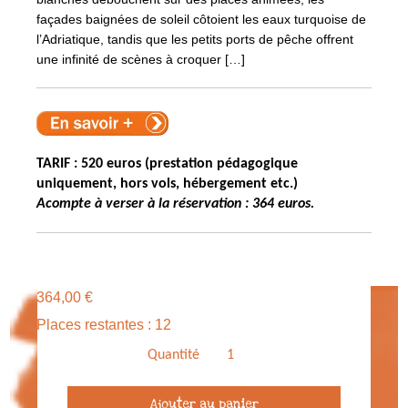
façades baignées de soleil côtoient les eaux turquoise de
l’Adriatique, tandis que les petits ports de pêche offrent
une infinité de scènes à croquer […]
TARIF : 520 euros (prestation pédagogique
uniquement, hors vols, hébergement etc.)
Acompte à verser à la réservation : 364 euros.
364,00
€
Places restantes : 12
Quantité
quantité
Ajouter au panier
de