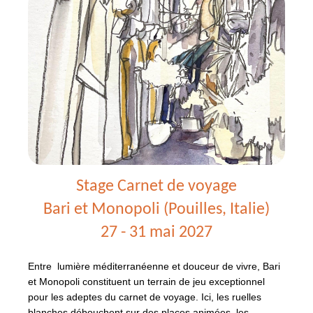
-
Syracuse
(Sicile)
Stage Carnet de voyage
Bari et Monopoli (Pouilles, Italie)
27 - 31 mai 2027
Entre lumière méditerranéenne et douceur de vivre, Bari
et Monopoli constituent un terrain de jeu exceptionnel
pour les adeptes du carnet de voyage. Ici, les ruelles
blanches débouchent sur des places animées, les