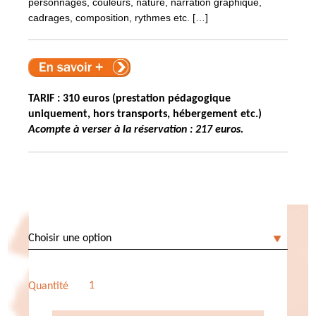
personnages, couleurs, nature, narration graphique,
cadrages, composition, rythmes etc. […]
TARIF : 310 euros (prestation pédagogique
uniquement, hors transports, hébergement etc.)
Acompte à verser à la réservation : 217 euros.
Carnet de voyage Paris
Quantité
quantité