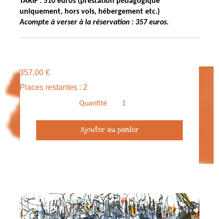
TARIF : 510 euros (prestation pédagogique
uniquement, hors vols, hébergement etc.)
Acompte à verser à la réservation : 357 euros.
357,00
€
Places restantes : 2
Quantité
quantité
Ajouter au panier
de
Acompte
Stage
Carnet
de
voyage
-
Tanger