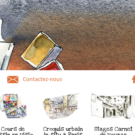
Contactez-nous
Cours de
Croquis urbain
Stages Carnet
ssin en visio
in situ à Paris
de voyage