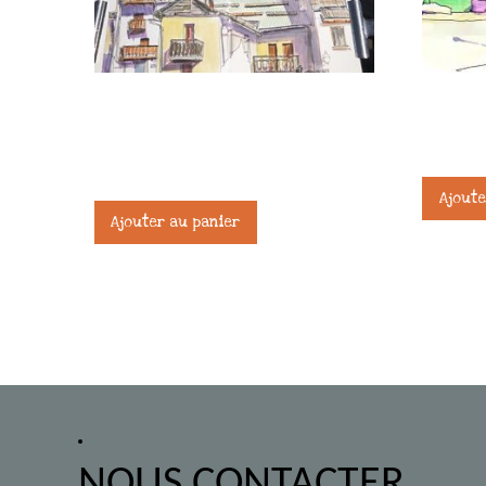
Stage Carnet de voyage – Serre-
Stage Ca
Chevalier / Briançon
371,00
€
245,00
€
Ajoute
Ajouter au panier
NOUS CONTACTER