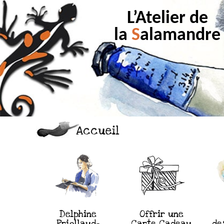
L’Atelier de
la
S
alamandre
Accueil
Delphine
Offrir une
Priollaud-
Carte Cadeau
de