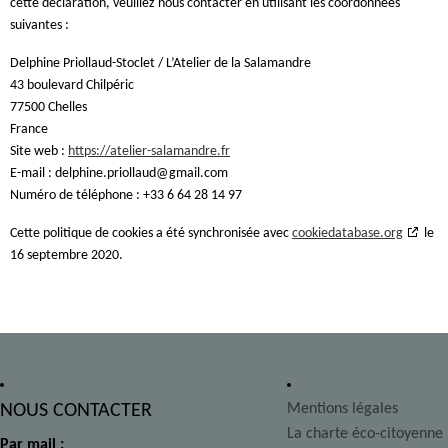
cette déclaration, veuillez nous contacter en utilisant les coordonnées
suivantes :
Delphine Priollaud-Stoclet / L’Atelier de la Salamandre
43 boulevard Chilpéric
77500 Chelles
France
Site web :
https://atelier-salamandre.fr
E-mail :
delphine.priollaud@
gmail.com
Numéro de téléphone : +33 6 64 28 14 97
Cette politique de cookies a été synchronisée avec
cookiedatabase.org
le
16 septembre 2020.
NOUS CONTACTER
Mentions légales
La charte éco-citoyenne
Par mail :