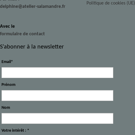
Politique de cookies (UE)
delphine@atelier-salamandre.fr
Avec le
formulaire de contact
S'abonner à la newsletter
Email*
Prénom
Nom
Votre intérêt : *