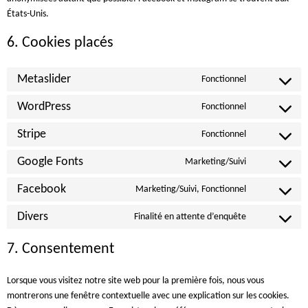
États-Unis.
6. Cookies placés
Metaslider
Fonctionnel
Consent
to
WordPress
Fonctionnel
Consent
service
to
Stripe
Fonctionnel
metaslider
Consent
service
to
Google Fonts
Marketing/Suivi
wordpress
Consent
service
to
Facebook
Marketing/Suivi, Fonctionnel
stripe
Consent
service
to
Divers
Finalité en attente d’enquête
google-
Consent
service
fonts
to
7. Consentement
facebook
service
divers
Lorsque vous visitez notre site web pour la première fois, nous vous
montrerons une fenêtre contextuelle avec une explication sur les cookies.