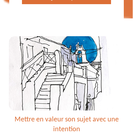
Cours
de
dessin
en
visio
-
Comprendre
et
réussir
ses
mélanges
de
couleurs
-
26
octobre
Mettre en valeur son sujet avec une
2026
intention