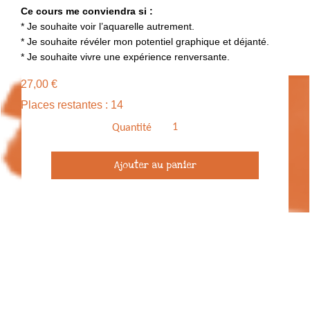
Ce cours me conviendra si :
* Je souhaite voir l’aquarelle autrement.
* Je souhaite révéler mon potentiel graphique et déjanté.
* Je souhaite vivre une expérience renversante.
27,00
€
Places restantes : 14
Quantité
quantité
Ajouter au panier
de
Cours
de
dessin
en
visio
-
Peindre
la