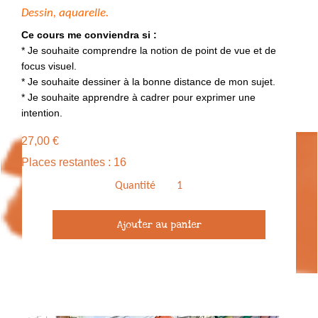
Dessin, aquarelle.
Ce cours me conviendra si :
* Je souhaite comprendre la notion de point de vue et de
focus visuel.
* Je souhaite dessiner à la bonne distance de mon sujet.
* Je souhaite apprendre à cadrer pour exprimer une
intention.
27,00
€
Places restantes : 16
Quantité
quantité
Ajouter au panier
de
Cours
de
dessin
en
visio