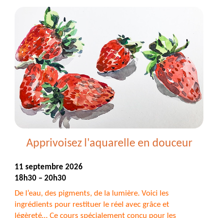
visio
-
Apprendre
à
voir
-
7
septembre
2026
Apprivoisez l'aquarelle en douceur
11 septembre 2026
18h30 – 20h30
De l’eau, des pigments, de la lumière. Voici les
ingrédients pour restituer le réel avec grâce et
légèreté… Ce cours spécialement conçu pour les