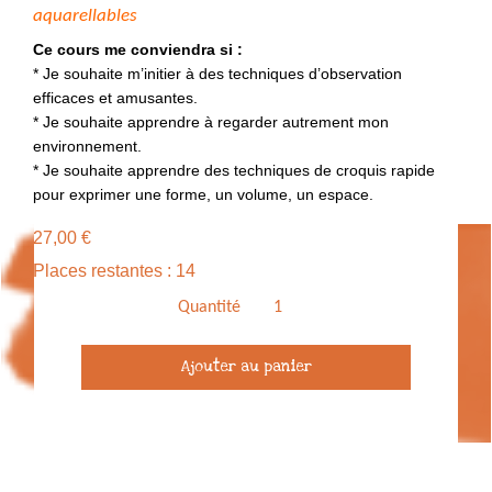
aquarellables
Ce cours me conviendra si :
* Je souhaite m’initier à des techniques d’observation
efficaces et amusantes.
* Je souhaite apprendre à regarder autrement mon
environnement.
* Je souhaite apprendre des techniques de croquis rapide
pour exprimer une forme, un volume, un espace.
27,00
€
Places restantes : 14
Quantité
quantité
Ajouter au panier
de
Cours
de
dessin
en