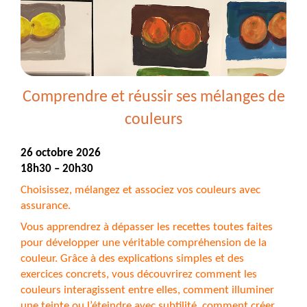
de
couleur
sans
colorier
-
23
Comprendre et réussir ses mélanges de
octobre
couleurs
2026
26 octobre 2026
18h30 – 20h30
Choisissez, mélangez et associez vos couleurs avec
assurance.
Vous apprendrez à dépasser les recettes toutes faites
pour développer une véritable compréhension de la
couleur. Grâce à des explications simples et des
exercices concrets, vous découvrirez comment les
couleurs interagissent entre elles, comment illuminer
une teinte ou l’éteindre avec subtilité, comment créer