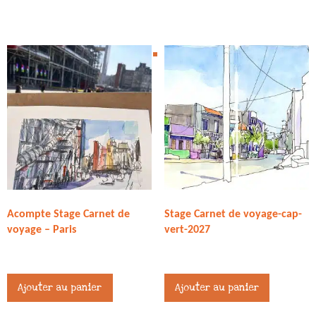
Acompte Stage Carnet de
Stage Carnet de voyage-cap-
voyage – Paris
vert-2027
217,00
€
371,00
€
Ce
Ajouter au panier
Ajouter au panier
produit
a