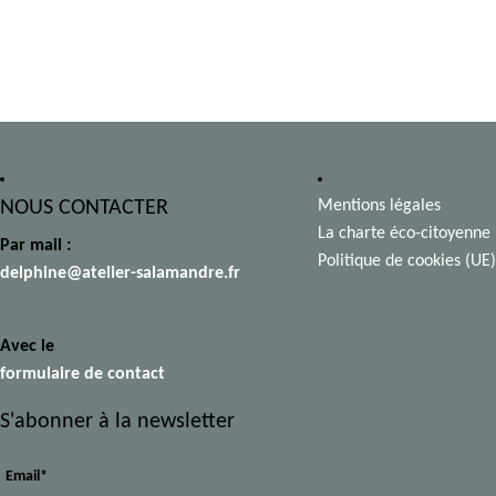
plusieurs
variations.
Les
options
peuvent
être
choisies
NOUS CONTACTER
Mentions légales
sur
La charte éco-citoyenne
la
Par mail :
Politique de cookies (UE)
page
delphine@atelier-salamandre.fr
du
produit
Avec le
formulaire de contact
S'abonner à la newsletter
Email*