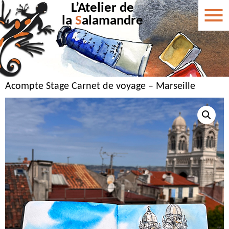
L’Atelier de
la
S
alamandre
Acompte Stage Carnet de voyage – Marseille