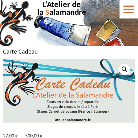
L’Atelier de
la
S
alamandre
Carte Cadeau
Plage
27,00
€
–
500,00
€