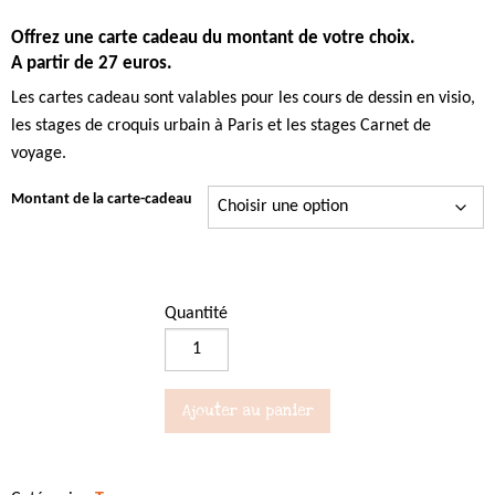
de
Offrez une carte cadeau du montant de votre choix.
prix :
A partir de 27 euros.
27,00 €
Les cartes cadeau sont valables pour les cours de dessin en visio,
à
les stages de croquis urbain à Paris et les stages Carnet de
500,00 €
voyage.
Montant de la carte-cadeau
Quantité
quantité
de
Carte
Ajouter au panier
Cadeau