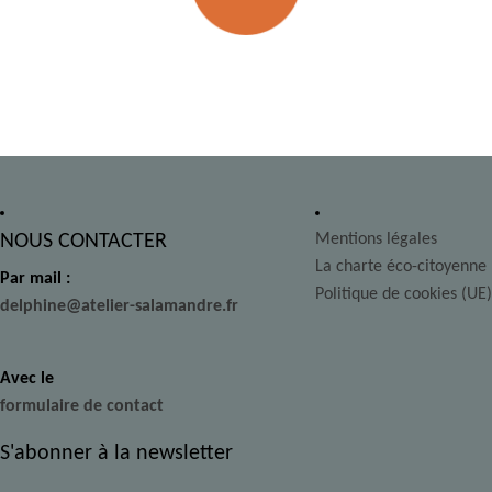
NOUS CONTACTER
Mentions légales
La charte éco-citoyenne
Par mail :
Politique de cookies (UE)
delphine@atelier-salamandre.fr
Avec le
formulaire de contact
S'abonner à la newsletter