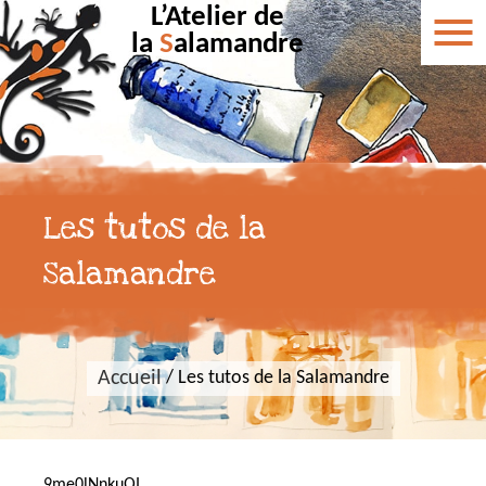
L’Atelier de
la
S
alamandre
Les tutos de la
Salamandre
Accueil
/
Les tutos de la Salamandre
9me0lNnkuQI