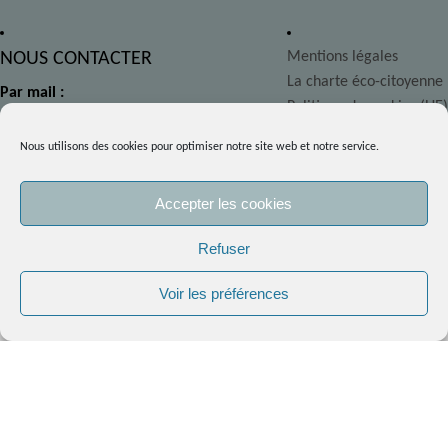
NOUS CONTACTER
Mentions légales
La charte éco-citoyenne
Par mail :
Politique de cookies (UE)
delphine@atelier-salamandre.fr
Nous utilisons des cookies pour optimiser notre site web et notre service.
Avec le
Accepter les cookies
formulaire de contact
En continuant votre navigation, vous acceptez l’utilisation des
Refuser
S'abonner à la newsletter
cookies sur le site.
En savoir plus.
Voir les préférences
OK
Email*
Prénom