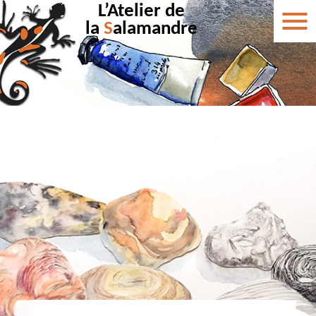
L’Atelier de
la
S
alamandre