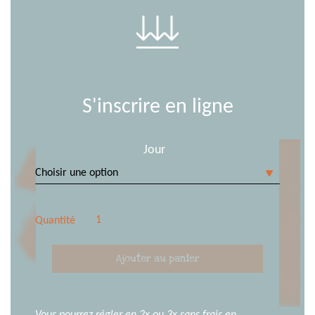
S'inscrire en ligne
Jour
Quantité
quantité
Ajouter au panier
de
Cours
de
dessin