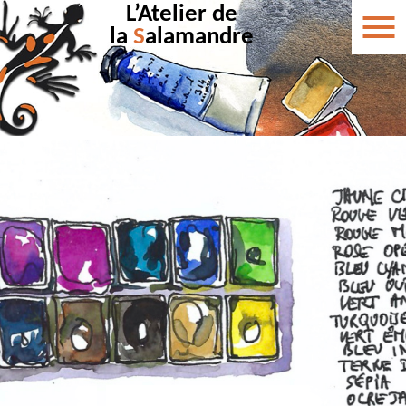
L’Atelier de
la
S
alamandre