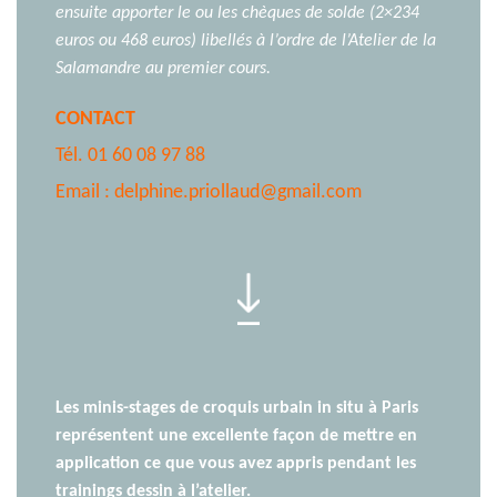
Carnet
ensuite apporter le ou les chèques de solde (2×234
de
euros ou 468 euros) libellés à l’ordre de l’Atelier de la
voyage,
Salamandre au premier cours.
adolescents
CONTACT
et
adultes
Tél. 01 60 08 97 88
Email :
delphine.priollaud@gmail.com
Les minis-stages de croquis urbain in situ à Paris
représentent une excellente façon de mettre en
application ce que vous avez appris pendant les
trainings dessin à l’atelier.