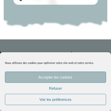
NOUS CONTACTER
Mentions légales
Nous utilisons des cookies pour optimiser notre site web et notre service.
La charte éco-citoyenne
Par mail :
Politique de cookies (UE)
delphine@atelier-salamandre.fr
Accepter les cookies
En continuant votre navigation, vous acceptez l’utilisation des
Refuser
Avec le
cookies sur le site.
En savoir plus.
formulaire de contact
Voir les préférences
OK
S'abonner à la newsletter