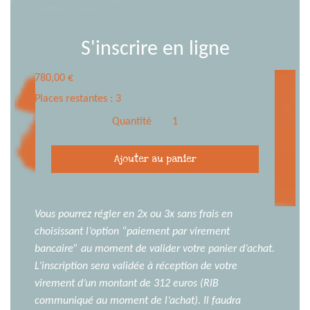
S'inscrire en ligne
780,00
€
Places restantes : 3
Quantité
quantité
Ajouter au panier
de
Training
dessin,
croquis
Vous pourrez régler en 2x ou 3x sans frais en
et
choisissant l’option “paiement par virement
aquarelle
bancaire” au moment de valider votre panier d’achat.
sur
L’inscription sera validée à réception de votre
le
virement d’un montant de 312 euros (RIB
vif/
communiqué au moment de l’achat). Il faudra