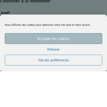
S'abonner à la newsletter
Email*
Nous utilisons des cookies pour optimiser notre site web et notre service.
Prénom
Accepter les cookies
En continuant votre navigation, vous acceptez l’utilisation des
Refuser
Nom
cookies sur le site.
En savoir plus.
Voir les préférences
OK
Votre intérêt : *
Les Cours en visio
Les Stages Carnet de voyage et le croquis urbain in situ
La Formation professionnelle