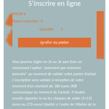
S'inscrire en ligne
450,00
€
Places restantes : 8
Quantité
quantité
Ajouter au panier
de
Cours
de
Digital
Vous pourrez régler en 2x ou 3x sans frais en
Painting,
choisissant l’option “paiement par virement
adolescents
bancaire” au moment de valider votre panier d’achat.
et
L’inscription sera validée à réception de votre
adultes
virement d’un montant de 180 euros (RIB
communiqué au moment de l’achat). Il faudra
ensuite apporter le ou les chèques de solde (2×135
euros ou 270 euros) libellés à l’ordre de l’Atelier de la