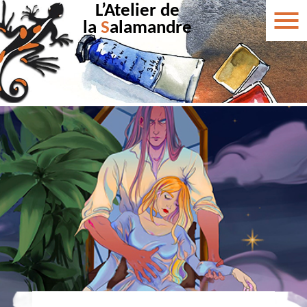
L’Atelier de
la
S
alamandre