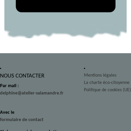
NOUS CONTACTER
Mentions légales
La charte éco-citoyenne
Par mail :
Politique de cookies (UE)
delphine@atelier-salamandre.fr
Avec le
formulaire de contact