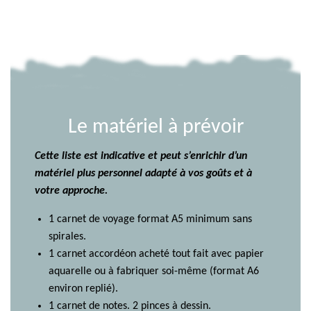
Le matériel à prévoir
Cette liste est indicative et peut s’enrichir d’un
matériel plus personnel adapté à vos goûts et à
votre approche.
1 carnet de voyage format A5 minimum sans
spirales.
1 carnet accordéon acheté tout fait avec papier
aquarelle ou à fabriquer soi-même (format A6
environ replié).
1 carnet de notes. 2 pinces à dessin.