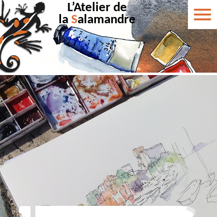
L’Atelier de
la
S
alamandre