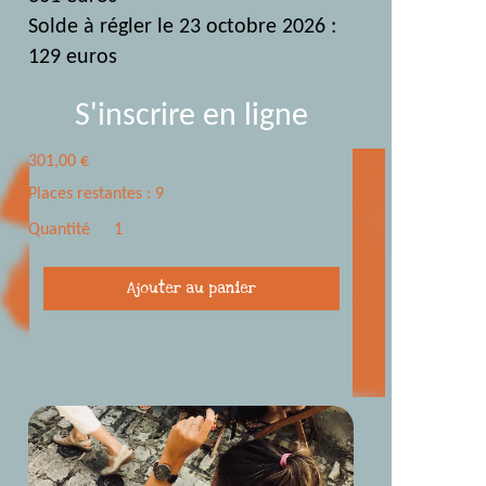
Solde à régler le 23 octobre 2026 :
129 euros
S'inscrire en ligne
301,00
€
Places restantes : 9
Quantité
quantité
Ajouter au panier
de
Acompte
Stage
Carnet
de
voyage
-
Essaouira