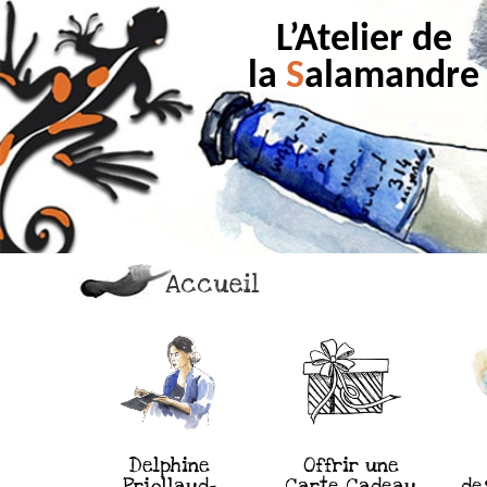
L’Atelier de
la
S
alamandre
Accueil
Delphine
Offrir une
Priollaud-
Carte Cadeau
de