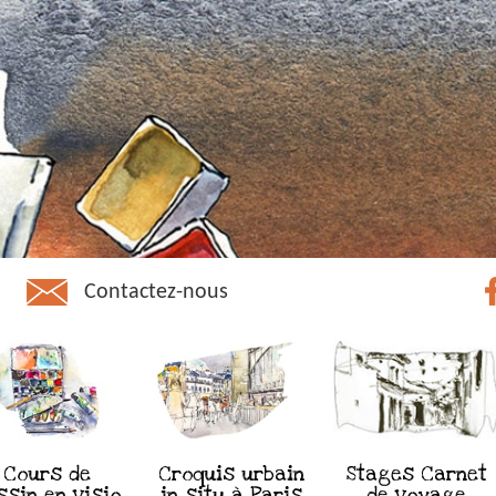
Contactez-nous
Cours de
Croquis urbain
Stages Carnet
ssin en visio
in situ à Paris
de voyage