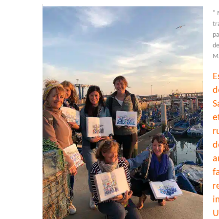
” 
tr
pa
de
Ma
E
d
S
e
r
d
a
f
r
i
U