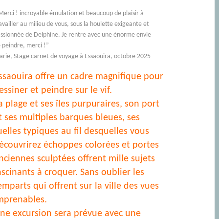
Merci ! incroyable émulation et beaucoup de plaisir à
availler au milieu de vous, sous la houlette exigeante et
ssionnée de Delphine. Je rentre avec une énorme envie
 peindre, merci !”
rie, Stage carnet de voyage à Essaouira, octobre 2025
ssaouira offre un cadre magnifique pour
essiner et peindre sur le vif.
a plage et ses îles purpuraires, son port
t ses multiples barques bleues, ses
uelles typiques au fil desquelles vous
écouvrirez échoppes colorées et portes
nciennes sculptées offrent mille sujets
ascinants à croquer. Sans oublier les
emparts qui offrent sur la ville des vues
mprenables.
ne excursion sera prévue avec une