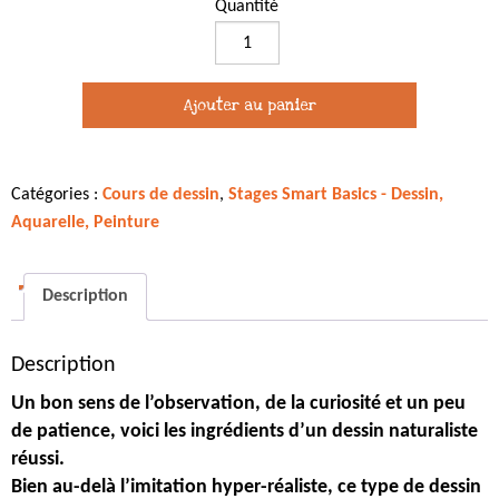
Quantité
quantité
de
Stage
Ajouter au panier
Smart
Basics
-
Catégories :
Cours de dessin
,
Stages Smart Basics - Dessin,
Le
Aquarelle, Peinture
dessin
naturaliste
en
Description
beauté
-
Description
4
avril
Un bon sens de l’observation, de la curiosité et un peu
2023
de patience, voici les ingrédients d’un dessin naturaliste
réussi.
Bien au-delà l’imitation hyper-réaliste, ce type de dessin