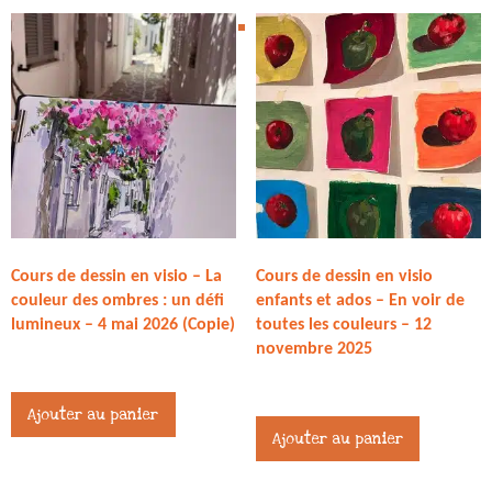
Cours de dessin en visio – La
Cours de dessin en visio
couleur des ombres : un défi
enfants et ados – En voir de
lumineux – 4 mai 2026 (Copie)
toutes les couleurs – 12
novembre 2025
27,00
€
27,00
€
Ajouter au panier
Ajouter au panier