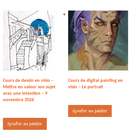
Cours de dessin en visio –
Cours de digital painting en
Mettre en valeur son sujet
visio – Le portrait
avec une intention – 9
27,00
€
novembre 2026
27,00
€
Ajouter au panier
Ajouter au panier