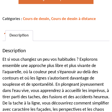
de
dessin
en
Catégories :
Cours de dessin
,
Cours de dessin à distance
visio
-
Peindre
Description
la
ville
Description
avec
énergie,
Et si vous changiez un peu vos habitudes ? Explorons
faire
ensemble une approche plus libre et plus vivante de
danser
l’aquarelle, où la couleur peut s’épanouir au-delà des
lignes
contours et où les lignes s’autorisent davantage de
et
souplesse et de spontanéité. En plongeant joyeusement
couleurs
dans l’eau vive, vous apprendrez à accueillir les imprévus, à
-
tirer parti des taches, des fusions et des accidents heureux.
14
De la tache à la ligne, vous découvrirez comment simplifier
décembre
avec caractère les façades, les perspectives et les chaos