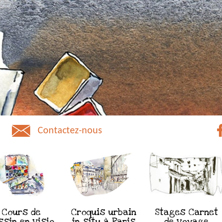
Contactez-nous
Cours de
Croquis urbain
Stages Carnet
ssin en visio
in situ à Paris
de voyage