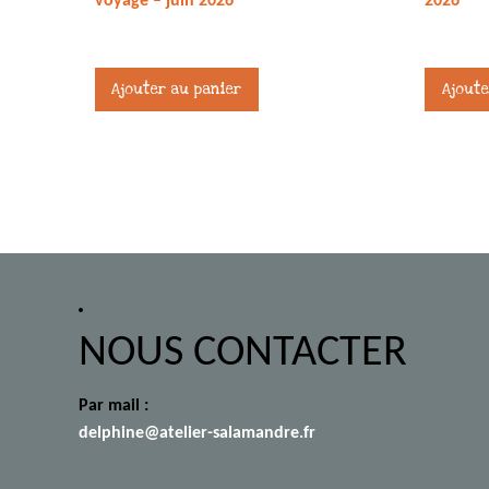
voyage – juin 2026
2026
75,00
€
27,00
€
Ajouter au panier
Ajoute
NOUS CONTACTER
Par mail :
delphine@atelier-salamandre.fr