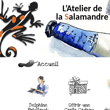
L’Atelier de
la
S
alamandre
Accueil
Delphine
Offrir une
Priollaud-
Carte Cadeau
de