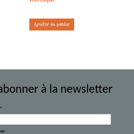
2026 (Copie)
27,00
€
Ajouter au panier
abonner à la newsletter
l*
om