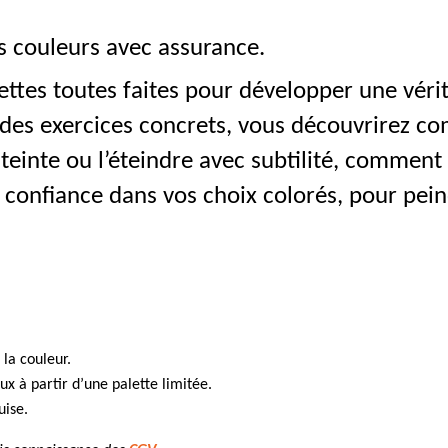
26
octobre
s couleurs avec assurance.
2026
ettes toutes faites pour développer une véri
 des exercices concrets, vous découvrirez c
teinte ou l’éteindre avec subtilité, comment 
n confiance dans vos choix colorés, pour pei
la couleur.
x à partir d’une palette limitée.
uise.