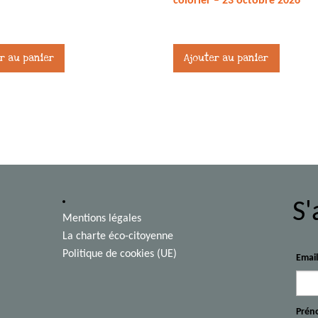
colorier – 23 octobre 2026
27,00
€
r au panier
Ajouter au panier
S'
Mentions légales
La charte éco-citoyenne
Politique de cookies (UE)
Emai
Prén