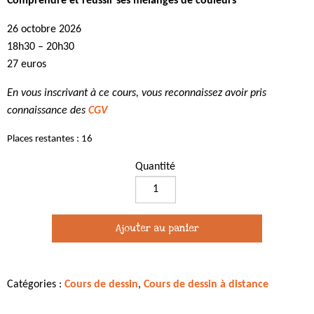
Comprendre et réussir ses mélanges de couleurs
26 octobre 2026
18h30 – 20h30
27 euros
En vous inscrivant à ce cours, vous reconnaissez avoir pris
connaissance des
CGV
Places restantes : 16
Quantité
quantité
de
Cours
Ajouter au panier
de
dessin
en
Catégories :
Cours de dessin
,
Cours de dessin à distance
visio
-