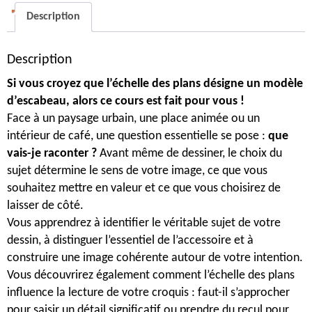
Mettre
Description
en
valeur
Description
son
sujet
Si vous croyez que l’échelle des plans désigne un modèle
avec
d’escabeau, alors ce cours est fait pour vous !
une
Face à un paysage urbain, une place animée ou un
intention
intérieur de café, une question essentielle se pose :
que
-
vais-je raconter ?
Avant même de dessiner, le choix du
9
sujet détermine le sens de votre image, ce que vous
novembre
souhaitez mettre en valeur et ce que vous choisirez de
2026
laisser de côté.
Vous apprendrez à identifier le véritable sujet de votre
dessin, à distinguer l’essentiel de l’accessoire et à
construire une image cohérente autour de votre intention.
Vous découvrirez également comment l’échelle des plans
influence la lecture de votre croquis : faut-il s’approcher
pour saisir un détail significatif ou prendre du recul pour