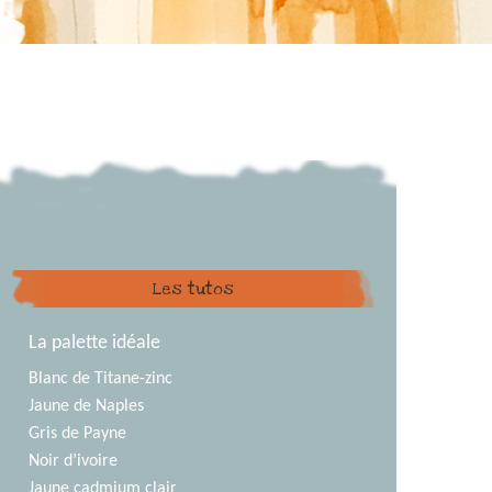
Les tutos
La palette idéale
Blanc de Titane-zinc
Jaune de Naples
Gris de Payne
Noir d’ivoire
Jaune cadmium clair