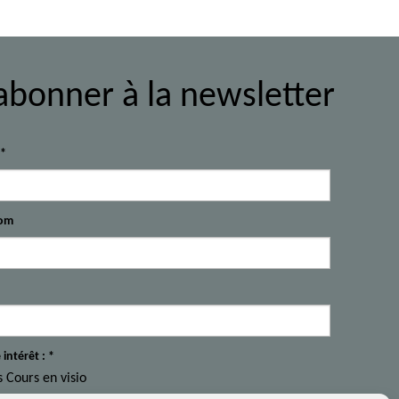
abonner à la newsletter
l*
om
 intérêt : *
s Cours en visio