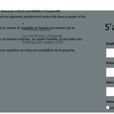
beaux jus colorés semblables à l’aquarelle.
vis les pigments pénètreront moins vite dans le papier et les
S'
à la couleur et travailler en bandes successives qui se
Mentions légales
La charte éco-citoyenne
 en bandes colorées, sur papier humide, ce qui aidera les
Politique de cookies (UE)
Emai
pour exploiter au mieux les possibilités de la gouache.
Prén
Nom
Votre
Le