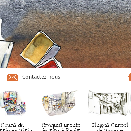
Contactez-nous
Cours de
Croquis urbain
Stages Carnet
ssin en visio
in situ à Paris
de voyage