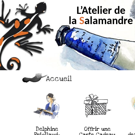
L’Atelier de
la
S
alamandre
Accueil
Delphine
Offrir une
Priollaud-
Carte Cadeau
de