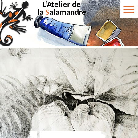
L’Atelier de
la
S
alamandre