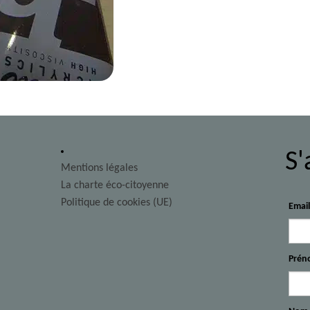
S'
Mentions légales
La charte éco-citoyenne
Politique de cookies (UE)
Emai
Prén