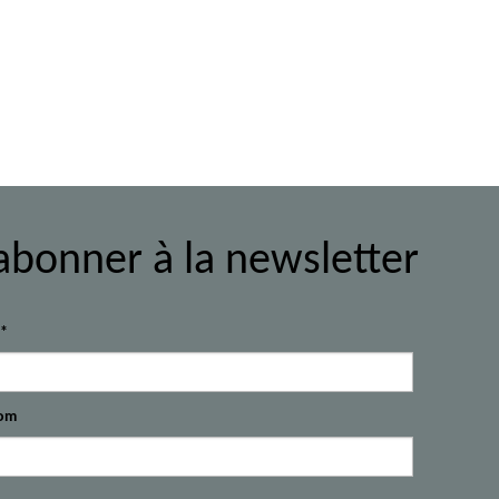
abonner à la newsletter
l*
om