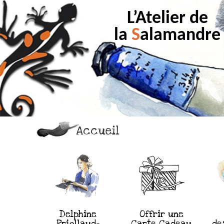
L’Atelier de
la
S
alamandre
Accueil
Delphine
Offrir une
Priollaud-
Carte Cadeau
de