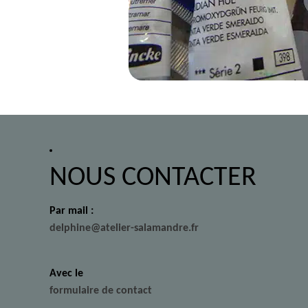
NOUS CONTACTER
Par mail :
delphine@atelier-salamandre.fr
Avec le
formulaire de contact