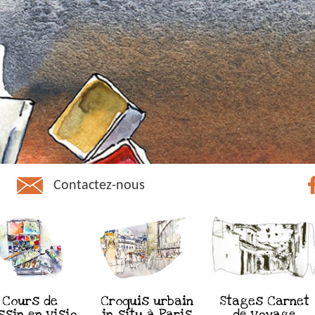
Contactez-nous
Cours de
Croquis urbain
Stages Carnet
ssin en visio
in situ à Paris
de voyage