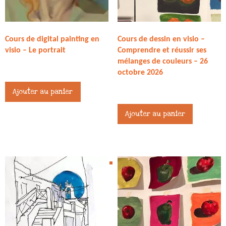
Cours de digital painting en
Cours de dessin en visio –
visio – Le portrait
Comprendre et réussir ses
mélanges de couleurs – 26
27,00
€
octobre 2026
27,00
€
Ajouter au panier
Ajouter au panier