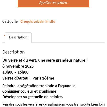
Ajouter au panier
verre
et
du
Catégorie :
Croquis urbain in situ
vert,
une
serre
Description
grandeur
nature,
Description
2
décembre
Du verre et du vert, une serre grandeur nature !
2026
8 novembre 2025
13h00 – 16h00
Serres d’Auteuil, Paris 16ème
Peindre la végétation tropicale à l’aquarelle.
Conjuguer couleur et graphisme.
Développer sa gestuelle de peintre.
Peindre sous les verrières du palmarium vous transporte bien loin