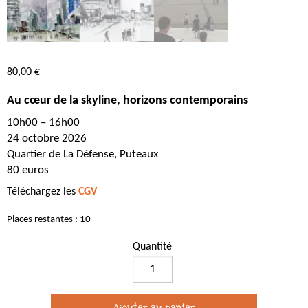
80,00
€
Au cœur de la skyline, horizons contemporains
10h00 – 16h00
24 octobre 2026
Quartier de La Défense, Puteaux
80 euros
Téléchargez les
CGV
Places restantes : 10
Quantité
quantité
de
Au
Ajouter au panier