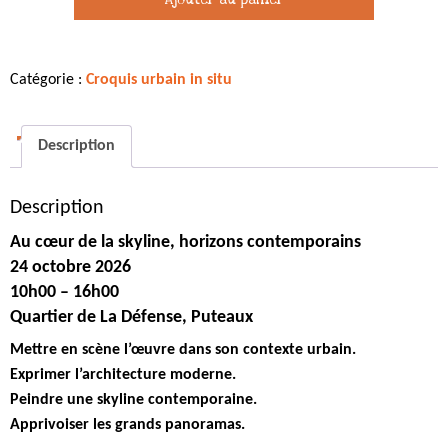
coeur
de
la
Catégorie :
Croquis urbain in situ
skyline,
horizons
contemporains
Description
-
24
Description
octobre
2026
Au cœur de la skyline, horizons contemporains
24 octobre 2026
10h00 – 16h00
Quartier de La Défense, Puteaux
Mettre en scène l’œuvre dans son contexte urbain.
Exprimer l’architecture moderne.
Peindre une skyline contemporaine.
Apprivoiser les grands panoramas.