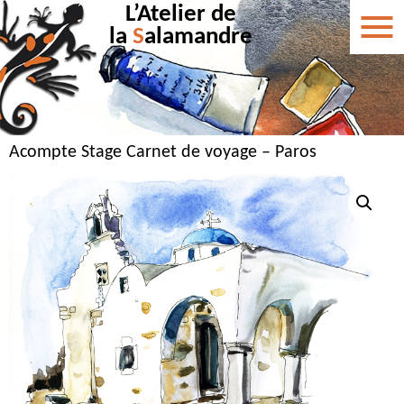
L’Atelier de
la
S
alamandre
Acompte Stage Carnet de voyage – Paros