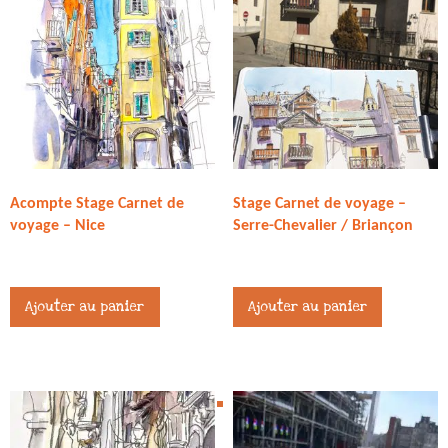
Acompte Stage Carnet de
Stage Carnet de voyage –
voyage – Nice
Serre-Chevalier / Briançon
245,00
€
245,00
€
Ajouter au panier
Ajouter au panier