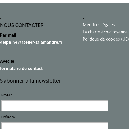
être
choisies
sur
NOUS CONTACTER
Mentions légales
la
La charte éco-citoyenne
page
Par mail :
Politique de cookies (UE)
du
delphine@atelier-salamandre.fr
produit
Avec le
formulaire de contact
S'abonner à la newsletter
Email*
Prénom