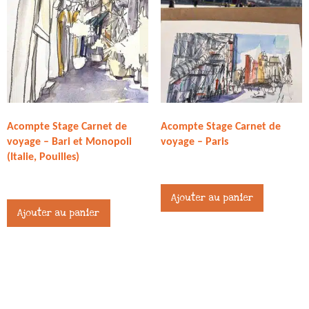
Acompte Stage Carnet de
Acompte Stage Carnet de
voyage – Bari et Monopoli
voyage – Paris
(Italie, Pouilles)
217,00
€
364,00
€
Ce
Ajouter au panier
produit
Ajouter au panier
a
plusieurs
variations
Les
options
peuvent