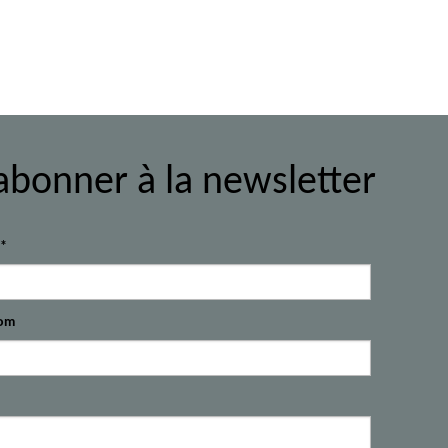
abonner à la newsletter
l*
om