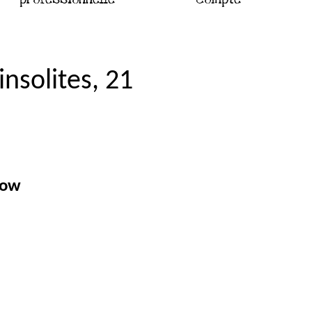
nsolites, 21
how