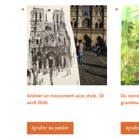
Animer un monument avec style, 18
Du verre
avril 2026
grandeu
45,00
€
45,00
€
Ajouter au panier
Ajoute