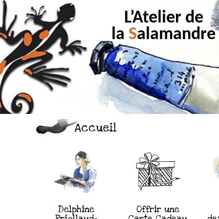
L’Atelier de
la
S
alamandre
Accueil
Delphine
Offrir une
Priollaud-
Carte Cadeau
de