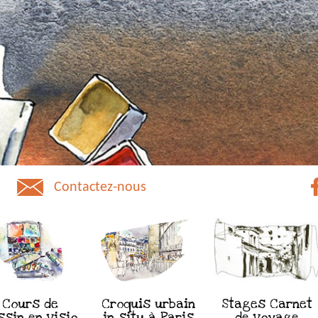
Contactez-nous
Cours de
Croquis urbain
Stages Carnet
ssin en visio
in situ à Paris
de voyage