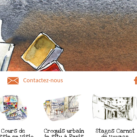
Contactez-nous
Cours de
Croquis urbain
Stages Carnet
ssin en visio
in situ à Paris
de voyage