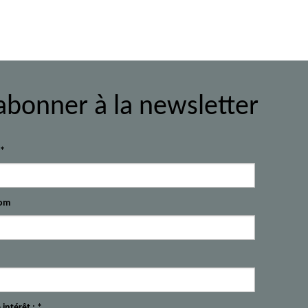
abonner à la newsletter
l*
om
 intérêt : *