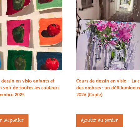
 dessin en visio enfants et
Cours de dessin en visio – La 
n voir de toutes les couleurs
des ombres : un défi lumineux
vembre 2025
2026 (Copie)
27,00
€
r au panier
Ajouter au panier