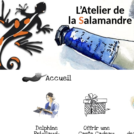
L’Atelier de
la
S
alamandre
Accueil
Delphine
Offrir une
Priollaud-
Carte Cadeau
de