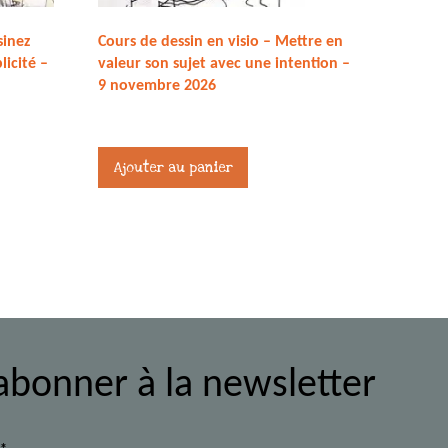
sinez
Cours de dessin en visio – Mettre en
licité –
valeur son sujet avec une intention –
9 novembre 2026
27,00
€
Ajouter au panier
abonner à la newsletter