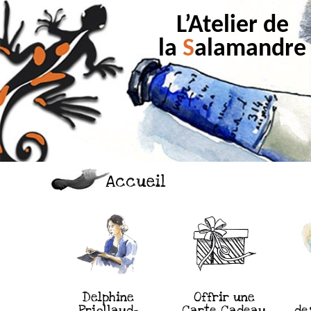
L’Atelier de
la
S
alamandre
Accueil
Delphine
Offrir une
Priollaud-
Carte Cadeau
de