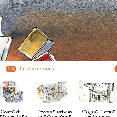
Contactez-nous
Cours de
Croquis urbain
Stages Carnet
ssin en visio
in situ à Paris
de voyage