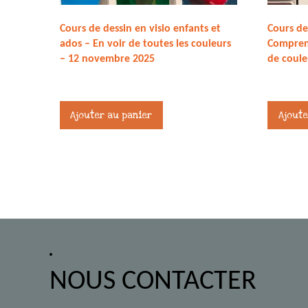
Cours de dessin en visio enfants et
Cours de
ados – En voir de toutes les couleurs
Comprend
– 12 novembre 2025
de coule
27,00
€
27,00
€
Ajouter au panier
Ajoute
NOUS CONTACTER