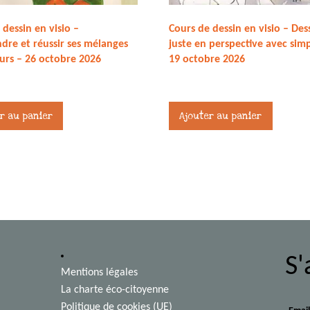
 dessin en visio –
Cours de dessin en visio – Des
re et réussir ses mélanges
juste en perspective avec simp
urs – 26 octobre 2026
19 octobre 2026
27,00
€
r au panier
Ajouter au panier
S'
Mentions légales
La charte éco-citoyenne
Politique de cookies (UE)