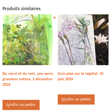
Produits similaires
Du verre et du vert, une serre
Gros plan sur le végétal, 10
grandeur nature, 2 décembre
juin 2026
2026
45,00
€
45,00
€
Ajouter au panier
Ajouter au panier