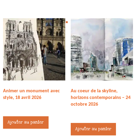
Animer un monument avec
Au coeur de la skyline,
style, 18 avril 2026
horizons contemporains – 24
octobre 2026
45,00
€
80,00
€
Ajouter au panier
Ajouter au panier