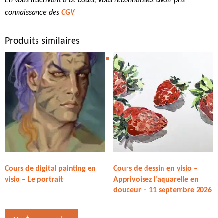
En vous inscrivant à ce cours, vous reconnaissez avoir pris
connaissance des
CGV
Produits similaires
Cours de digital painting en
Cours de dessin en visio –
visio – Le portrait
Apprivoisez l’aquarelle en
douceur – 11 septembre 2026
27,00
€
27,00
€