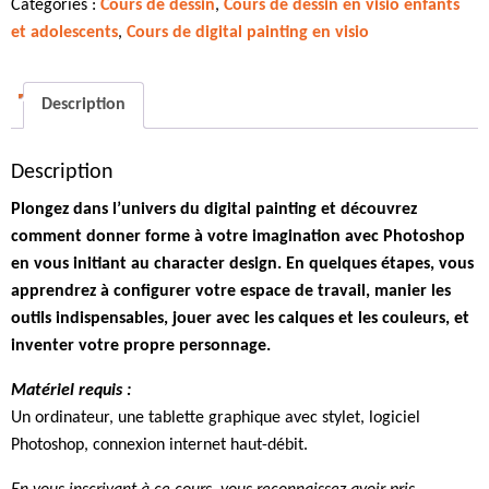
Catégories :
Cours de dessin
,
Cours de dessin en visio enfants
en
et adolescents
,
Cours de digital painting en visio
visio
-
Créez
Description
votre
personnage
Description
avec
Photoshop
Plongez dans l’univers du digital painting et découvrez
comment donner forme à votre imagination avec Photoshop
en vous initiant au character design. En quelques étapes, vous
apprendrez à configurer votre espace de travail, manier les
outils indispensables, jouer avec les calques et les couleurs, et
inventer votre propre personnage.
Matériel requis :
Un ordinateur, une tablette graphique avec stylet, logiciel
Photoshop, connexion internet haut-débit.