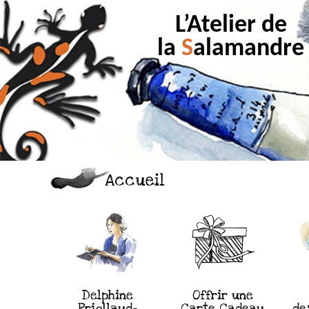
L’Atelier de
la
S
alamandre
Accueil
Delphine
Offrir une
Priollaud-
Carte Cadeau
de