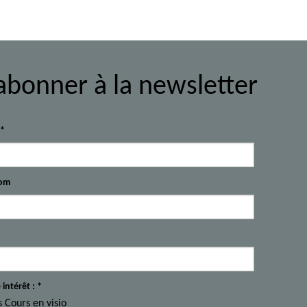
abonner à la newsletter
l*
om
 intérêt : *
s Cours en visio