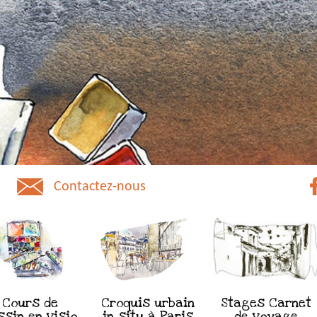
Contactez-nous
Cours de
Croquis urbain
Stages Carnet
ssin en visio
in situ à Paris
de voyage