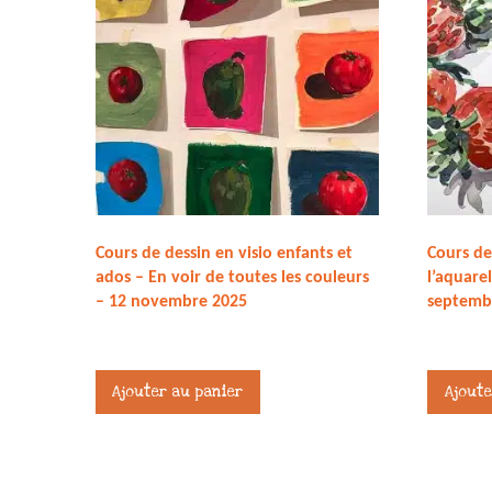
Cours de dessin en visio enfants et
Cours de
ados – En voir de toutes les couleurs
l’aquare
– 12 novembre 2025
septemb
27,00
€
27,00
€
Ajouter au panier
Ajoute