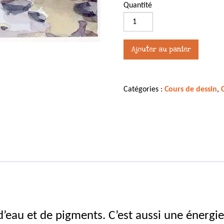
Quantité
quantité
de
Cours
Ajouter au panier
de
dessin
en
Catégories :
Cours de dessin
,
visio
-
La
gestuelle
de
l'aquarelle
-
2
décembre
2025
 d’eau et de pigments. C’est aussi une énergie