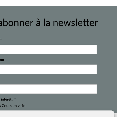
abonner à la newsletter
l*
om
 intérêt : *
s Cours en visio
s Stages Carnet de voyage et le croquis urbain in situ