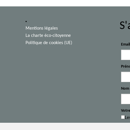
S'
Mentions légales
La charte éco-citoyenne
Politique de cookies (UE)
Emai
Prén
Nom
Votre
Le
Le