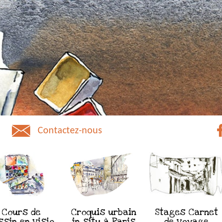
Contactez-nous
Cours de
Croquis urbain
Stages Carnet
ssin en visio
in situ à Paris
de voyage