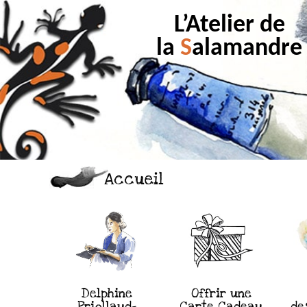
L’Atelier de
la
S
alamandre
Accueil
Delphine
Offrir une
Priollaud-
Carte Cadeau
de