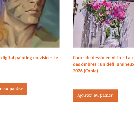
digital painting en visio – Le
Cours de dessin en visio – La 
des ombres : un défi lumineux
2026 (Copie)
27,00
€
r au panier
Ajouter au panier