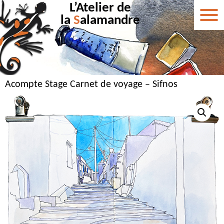
L’Atelier de
la
S
alamandre
Acompte Stage Carnet de voyage – Sifnos