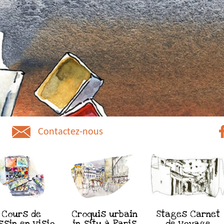
Contactez-nous
Cours de
Croquis urbain
Stages Carnet
ssin en visio
in situ à Paris
de voyage