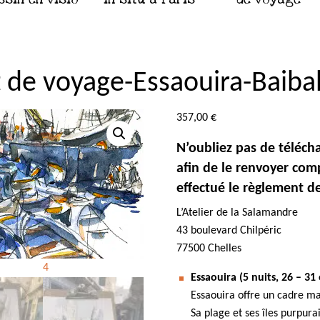
 de voyage-Essaouira-Baib
357,00
€
N’oubliez pas de téléch
afin de le renvoyer com
effectué le règlement d
L’Atelier de la Salamandre
43 boulevard Chilpéric
77500 Chelles
Essaouira (5 nuits, 26 – 31
Essaouira offre un cadre mag
Sa plage et ses îles purpura