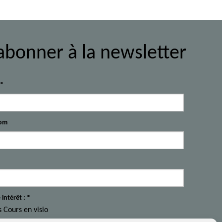
abonner à la newsletter
l*
om
 intérêt : *
s Cours en visio