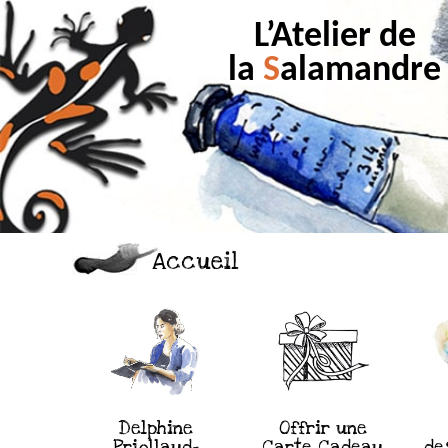
L’Atelier de
la
S
alamandre
Accueil
Delphine
Offrir une
Priollaud-
Carte Cadeau
de