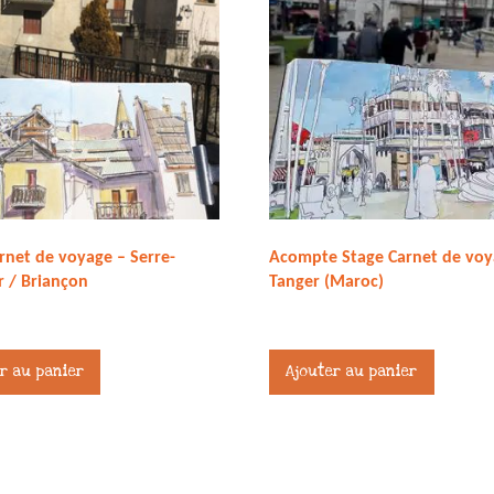
rnet de voyage – Serre-
Acompte Stage Carnet de voy
r / Briançon
Tanger (Maroc)
357,00
€
r au panier
Ajouter au panier