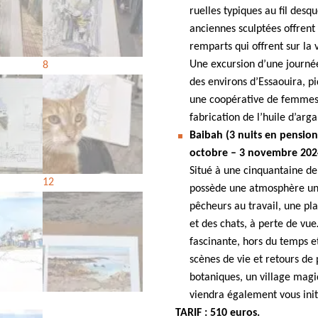
ruelles typiques au fil desq
anciennes sculptées offrent 
remparts qui offrent sur la 
Une excursion d’une journé
des environs d’Essaouira, pi
une coopérative de femmes a
fabrication de l’huile d’arga
Baibah (3 nuits en pensio
octobre – 3 novembre 2024
Situé à une cinquantaine de
possède une atmosphère uni
pêcheurs au travail, une pl
et des chats, à perte de vu
fascinante, hors du temps e
scènes de vie et retours de
botaniques, un village mag
viendra également vous initi
TARIF : 510 euros.