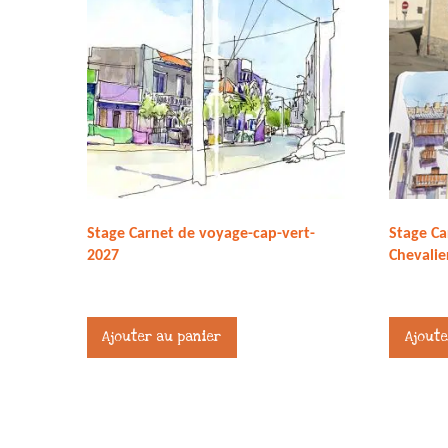
Stage Carnet de voyage-cap-vert-
Stage Ca
2027
Chevalie
371,00
€
245,00
€
Ajouter au panier
Ajoute