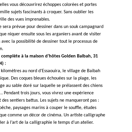
uelles vous découvrirez échoppes colorées et portes
mille sujets fascinants à croquer. Sans oublier les
ville des vues imprenables.
e sera prévue pour dessiner dans un souk campagnard
que niquer ensuite sous les arganiers avant de visiter
vec la possibilité de dessiner tout le processus de
n.
n complète à la maison d’hôtes Golden Baibah, 31
) :
 kilomètres au nord d’Essaouira, le village de Baibah
que. Des coques bleues échouées sur la plage, les
age au sable doré sur laquelle se prélassent des chiens
e… Pendant trois jours, vous vivrez une expérience
t des sentiers battus. Les sujets ne manqueront pas :
 pêche, paysages marins à couper le souffle, études
ique comme un décor de cinéma. Un artiste calligraphe
er à l’art de la calligraphie le temps d’un atelier.