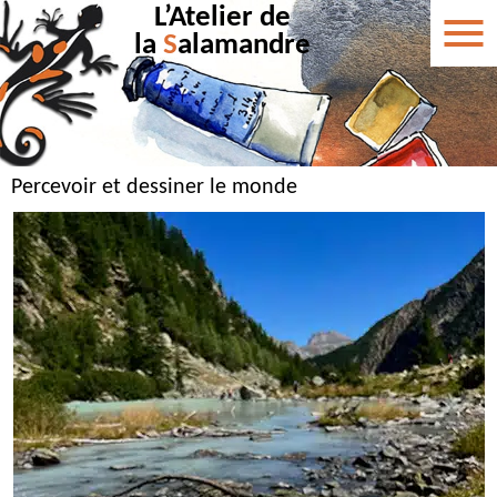
L’Atelier de
la
S
alamandre
Percevoir et dessiner le monde