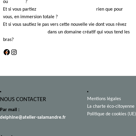
ou
en visio
?
Et si vous partiez
dessiner un carnet de voyage
rien que pour
vous, en immersion totale ?
Et si vous sautiez le pas vers cette nouvelle vie dont vous rêvez
en
suivant une formation
dans un domaine créatif qui vous tend les
bras?
Facebook
Instagram
NOUS CONTACTER
Mentions légales
La charte éco-citoyenne
Par mail :
Politique de cookies (UE)
delphine@atelier-salamandre.fr