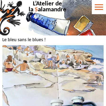
L’Atelier de
la
S
alamandre
Le bleu sans le blues !