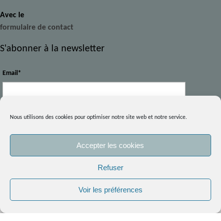
Avec le
formulaire de contact
S'abonner à la newsletter
Email*
Prénom
Nous utilisons des cookies pour optimiser notre site web et notre service.
Accepter les cookies
Nom
En continuant votre navigation, vous acceptez l’utilisation des
Refuser
cookies sur le site.
En savoir plus.
Votre intérêt : *
Voir les préférences
OK
Les Cours en visio
Les Stages Carnet de voyage et le croquis urbain in situ