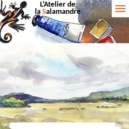
L’Atelier de
la
S
alamandre