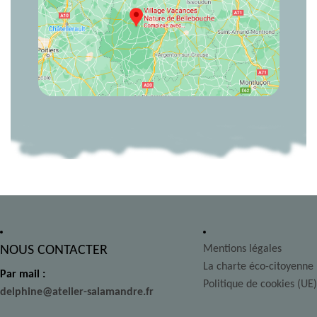
NOUS CONTACTER
Mentions légales
La charte éco-citoyenne
Par mail :
Politique de cookies (UE)
delphine@atelier-salamandre.fr