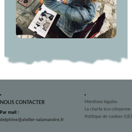
NOUS CONTACTER
Mentions légales
La charte éco-citoyenne
Par mail :
Politique de cookies (UE)
delphine@atelier-salamandre.fr