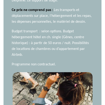
Delphine. Le support de stage.
Ce prix ne comprend pas :
Les transports et
déplacements sur place, l’hébergement et les repas,
les dépenses personnelles, le matériel de dessin.
Budget transport : selon options. Budget
hébergement hôtel en ch. single (Gênes, centre
historique) : à partir de 50 euros / nuit. Possibilités
de locations de chambres ou d’appartement par
Airbnb.
Programme non contractuel.