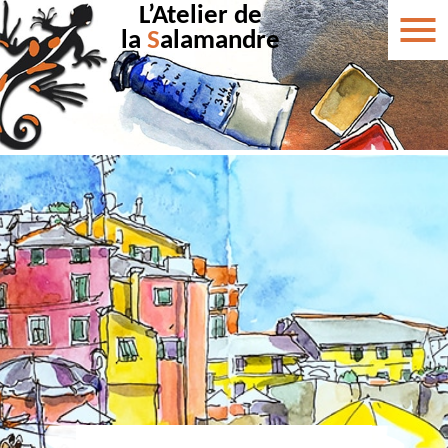
L’Atelier de
la
S
alamandre