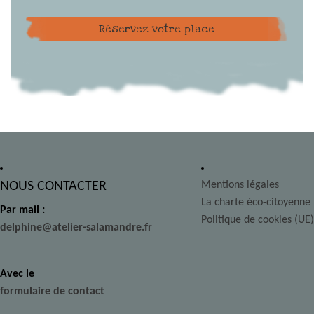
Réservez votre place
NOUS CONTACTER
Mentions légales
La charte éco-citoyenne
Par mail :
Politique de cookies (UE)
delphine@atelier-salamandre.fr
Avec le
formulaire de contact