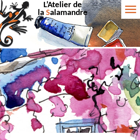
L’Atelier de
la
S
alamandre