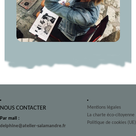
NOUS CONTACTER
Mentions légales
La charte éco-citoyenne
Par mail :
Politique de cookies (UE)
delphine@atelier-salamandre.fr