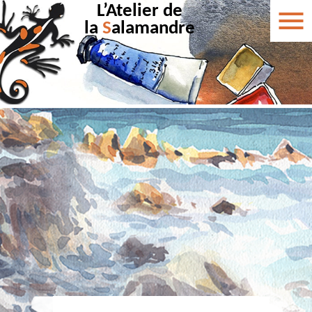
L’Atelier de
la
S
alamandre