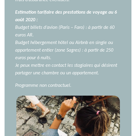
frais d’assurance éventuels.
Estimation tarifaire des prestations de voyage au 6
août 2020 :
Budget billets d’avion (Paris – Faro) : à partir de 60
euros AR.
Budget hébergement hôtel ou Airbnb en single ou
appartement entier (zone Sagres) : à partir de 250
euros pour 6 nuits.
Je peux mettre en contact les stagiaires qui désirent
partager une chambre ou un appartement.
Programme non contractuel.