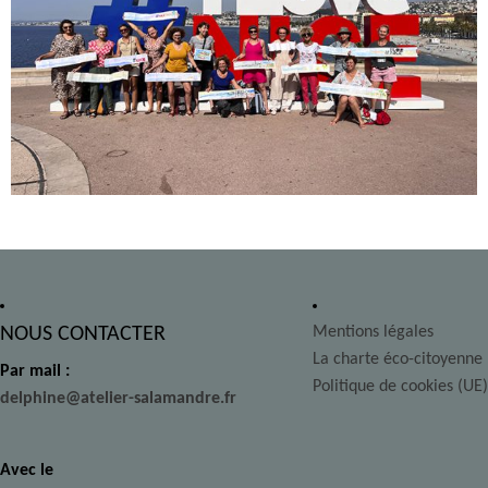
NOUS CONTACTER
Mentions légales
La charte éco-citoyenne
Par mail :
Politique de cookies (UE)
delphine@atelier-salamandre.fr
Avec le