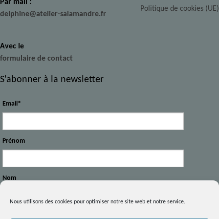
Par mail :
Politique de cookies (UE)
delphine@atelier-salamandre.fr
Avec le
formulaire de contact
S'abonner à la newsletter
Email*
Prénom
Nom
Nous utilisons des cookies pour optimiser notre site web et notre service.
Votre intérêt : *