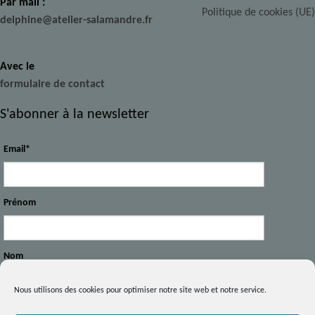
Par mail :
Politique de cookies (UE)
delphine@atelier-salamandre.fr
Avec le
formulaire de contact
S'abonner à la newsletter
Email*
Prénom
Nom
Nous utilisons des cookies pour optimiser notre site web et notre service.
Votre intérêt : *