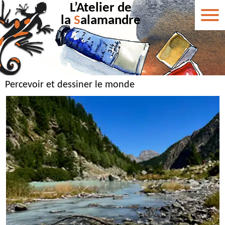
L’Atelier de
la
S
alamandre
Percevoir et dessiner le monde